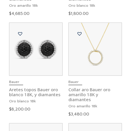
Oro amarillo 18k
Oro blanco 18k
$
4,685.00
$
1,800.00
Bauer
Bauer
Aretes topos Bauer oro
Collar aro Bauer oro
blanco 18K, y diamantes
amarillo 18K y
diamantes
Oro blanco 18k
Oro amarillo 18k
$
8,200.00
$
3,480.00