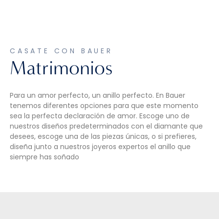
CASATE CON BAUER
Matrimonios
Para un amor perfecto, un anillo perfecto. En Bauer
tenemos diferentes opciones para que este momento
sea la perfecta declaración de amor. Escoge uno de
nuestros diseños predeterminados con el diamante que
desees, escoge una de las piezas únicas, o si prefieres,
diseña junto a nuestros joyeros expertos el anillo que
siempre has soñado