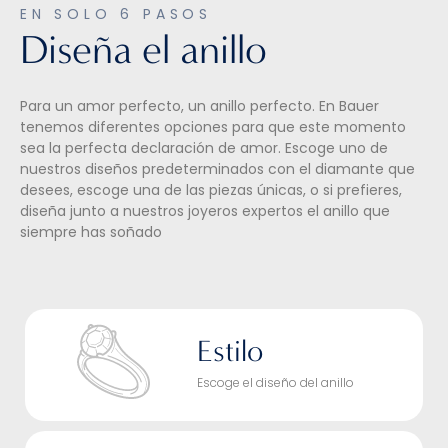
EN SOLO 6 PASOS
Diseña el anillo
Para un amor perfecto, un anillo perfecto. En Bauer
tenemos diferentes opciones para que este momento
sea la perfecta declaración de amor. Escoge uno de
nuestros diseños predeterminados con el diamante que
desees, escoge una de las piezas únicas, o si prefieres,
diseña junto a nuestros joyeros expertos el anillo que
siempre has soñado
Estilo
Escoge el diseño del anillo