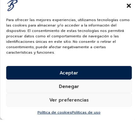
Para ofrecer las mejores experiencias, utilizamos tecnologías como
las cookies para almacenar y/o acceder a la información del
dispositivo. El consentimiento de estas tecnologías nos permitirá
procesar datos como el comportamiento de navegación o las
identificaciones únicas en este sitio. No consentir o retirar el
consentimiento, puede afectar negativamente a ciertas
características y funciones.
Aceptar
Denegar
Ver preferencias
Política de cookies
Politicas de uso