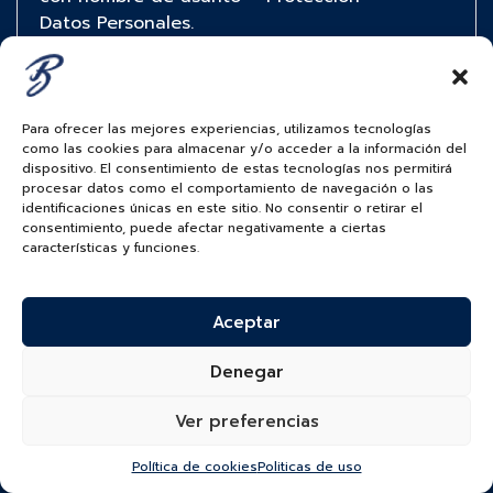
Datos Personales.
Las consultas, quejas o reclamos podrán ser
presentados en los canales mencionados con
anterioridad a
través de un documento con las
Para ofrecer las mejores experiencias, utilizamos tecnologías
como las cookies para almacenar y/o acceder a la información del
características y anexos que se describen en
dispositivo. El consentimiento de estas tecnologías nos permitirá
cada uno de los supuestos
procesar datos como el comportamiento de navegación o las
que a continuación se presentan
identificaciones únicas en este sitio. No consentir o retirar el
consentimiento, puede afectar negativamente a ciertas
Consultas
características y funciones.
Tratándose del derecho de petición en
calidad de información y/o consultas, BAUER
S.A. dará
Aceptar
respuesta en un término máximo de diez (10)
días hábiles contados a partir del día
Denegar
siguiente a la fecha
de recepción de la petición o consulta.
Ver preferencias
Cuando no fuere posible atender la consulta
Política de cookies
Politicas de uso
dentro de dicho término se informará al