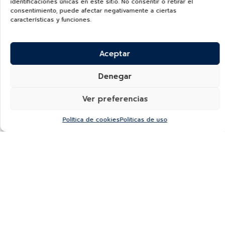
identificaciones únicas en este sitio. No consentir o retirar el
consentimiento, puede afectar negativamente a ciertas
características y funciones.
Aceptar
Denegar
Ver preferencias
Política de cookies
Politicas de uso
¿Quieres recibir información de nuevas colecciones,
categorías, productos y más?
SUSCRÍBETE A NUESTRO NEWSLETTER