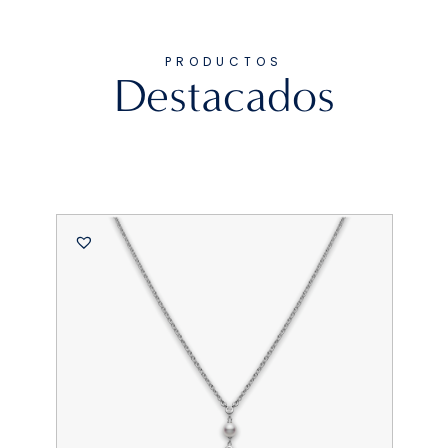
PRODUCTOS
Destacados
Mi
A
b
Or
$