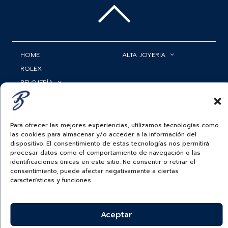
HOME
ALTA JOYERIA
ROLEX
RELOJERÍA
ACCESORIOS
MI CUENTA
BAUER NEWS
SERVICIOS
Para ofrecer las mejores experiencias, utilizamos tecnologías como
las cookies para almacenar y/o acceder a la información del
SIGUENOS EN
dispositivo. El consentimiento de estas tecnologías nos permitirá
procesar datos como el comportamiento de navegación o las
identificaciones únicas en este sitio. No consentir o retirar el
consentimiento, puede afectar negativamente a ciertas
ECUADOR
características y funciones.
BAUER & CO SAS. TODOS LOS DERECHOS
RESERVADOS.
POLÍTICA DE ENVÍOS
|
POLÍTICA DE PRIVACIDAD
|
POLÍTICA DE
Aceptar
TRATAMIENTO DATOS PERSONALES BAUER
|
PREGUNTAS
FRECUENTES SOBRE PAGOS ELECTRÓNICOS