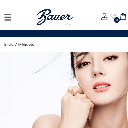
0
Inicio
/
Mikimoto