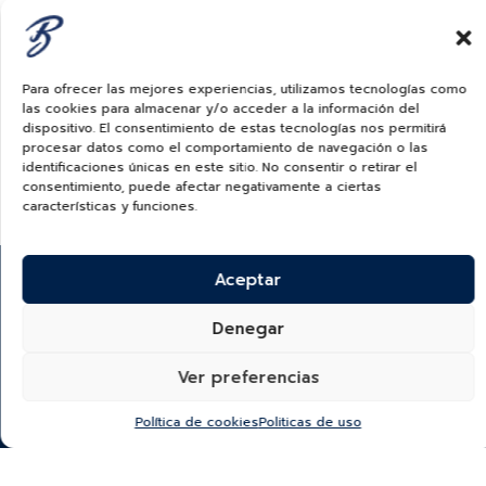
Para ofrecer las mejores experiencias, utilizamos tecnologías como
las cookies para almacenar y/o acceder a la información del
dispositivo. El consentimiento de estas tecnologías nos permitirá
procesar datos como el comportamiento de navegación o las
identificaciones únicas en este sitio. No consentir o retirar el
consentimiento, puede afectar negativamente a ciertas
características y funciones.
Aceptar
Denegar
¿Quieres recibir información de nuevas colecciones,
Ver preferencias
categorías, productos y más?
SUSCRÍBETE A NUESTRO NEWSLETTER
Política de cookies
Politicas de uso