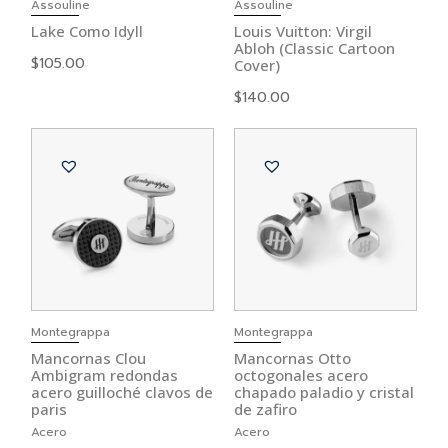
Assouline
Assouline
Lake Como Idyll
Louis Vuitton: Virgil
Abloh (Classic Cartoon
$
105.00
Cover)
$
140.00
Montegrappa
Montegrappa
Mancornas Clou
Mancornas Otto
Ambigram redondas
octogonales acero
acero guilloché clavos de
chapado paladio y cristal
paris
de zafiro
Acero
Acero