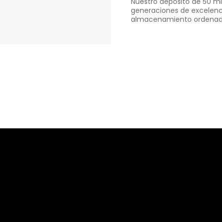
Nuestro depósito de 50 ml 
generaciones de excelenci
almacenamiento ordenado 