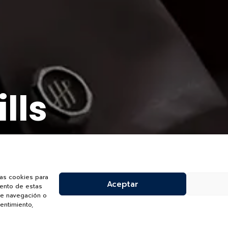
lls
las cookies para
Aceptar
iento de estas
de navegación o
sentimiento,