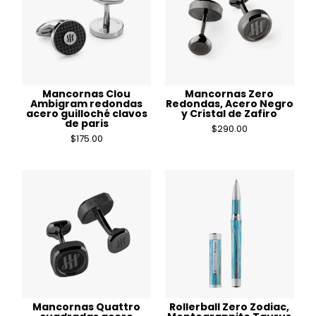
Mancornas Clou
Mancornas Zero
Ambigram redondas
Redondas, Acero Negro
acero guilloché clavos
y Cristal de Zafiro
de paris
$
290.00
$
175.00
Mancornas Quattro
Rollerball Zero Zodiac,