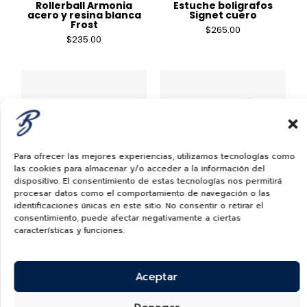
Rollerball Armonia
Estuche boligrafos
acero y resina blanca
Signet cuero
Frost
$
265.00
$
235.00
Para ofrecer las mejores experiencias, utilizamos tecnologías como
las cookies para almacenar y/o acceder a la información del
dispositivo. El consentimiento de estas tecnologías nos permitirá
procesar datos como el comportamiento de navegación o las
Convertidor De
Rollerball Refills Negro,
identificaciones únicas en este sitio. No consentir o retirar el
Cartucho a Tinta
Medium 1mm
consentimiento, puede afectar negativamente a ciertas
Liquida
$
6.00
características y funciones.
$
15.00
Aceptar