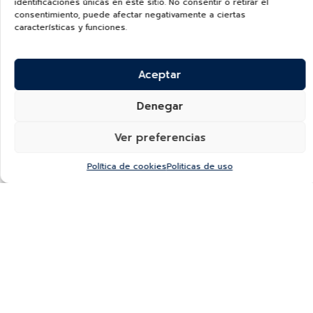
identificaciones únicas en este sitio. No consentir o retirar el
consentimiento, puede afectar negativamente a ciertas
características y funciones.
Aceptar
Denegar
Ver preferencias
Política de cookies
Politicas de uso
¿Quieres recibir información de nuevas colecciones,
categorías, productos y más?
SUSCRÍBETE A NUESTRO NEWSLETTER