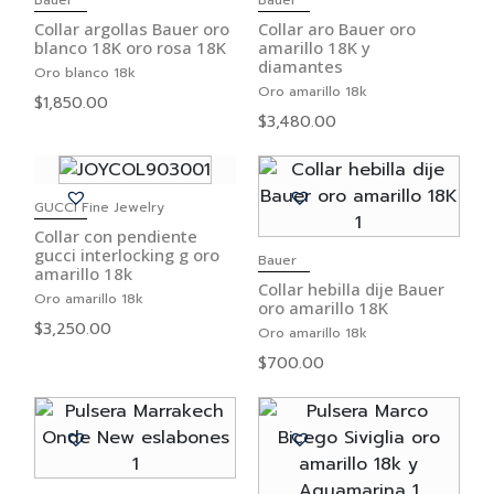
Bauer
Bauer
Collar argollas Bauer oro
Collar aro Bauer oro
blanco 18K oro rosa 18K
amarillo 18K y
diamantes
Oro blanco 18k
Oro amarillo 18k
$
1,850.00
$
3,480.00
GUCCI Fine Jewelry
Collar con pendiente
gucci interlocking g oro
Bauer
amarillo 18k
Collar hebilla dije Bauer
Oro amarillo 18k
oro amarillo 18K
$
3,250.00
Oro amarillo 18k
$
700.00