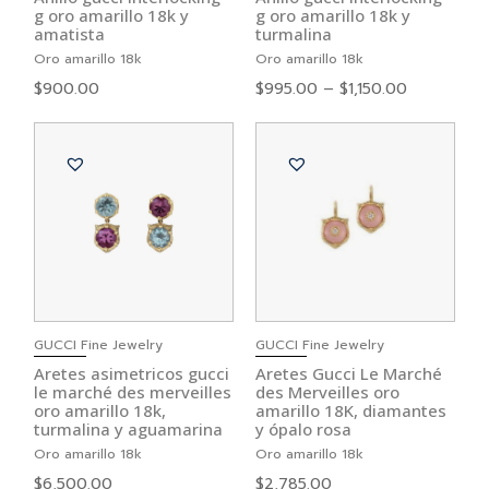
g oro amarillo 18k y
g oro amarillo 18k y
amatista
turmalina
Oro amarillo 18k
Oro amarillo 18k
$
900.00
$
995.00
–
$
1,150.00
GUCCI Fine Jewelry
GUCCI Fine Jewelry
Aretes asimetricos gucci
Aretes Gucci Le Marché
le marché des merveilles
des Merveilles oro
oro amarillo 18k,
amarillo 18K, diamantes
turmalina y aguamarina
y ópalo rosa
Oro amarillo 18k
Oro amarillo 18k
$
6,500.00
$
2,785.00