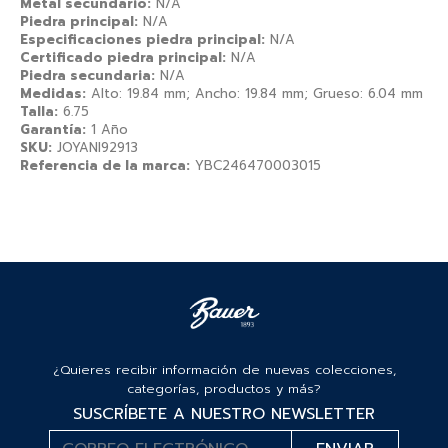
Metal secundario:
N/A
Piedra principal:
N/A
Especificaciones piedra principal:
N/A
Certificado piedra principal:
N/A
Piedra secundaria:
N/A
Medidas:
Alto: 19.84 mm; Ancho: 19.84 mm; Grueso: 6.04 mm
Talla:
6.75
Garantía:
1 Año
SKU:
JOYANI92913
Referencia de la marca:
YBC246470003015
¿Quieres recibir información de nuevas colecciones,
categorías, productos y más?
SUSCRÍBETE A NUESTRO NEWSLETTER