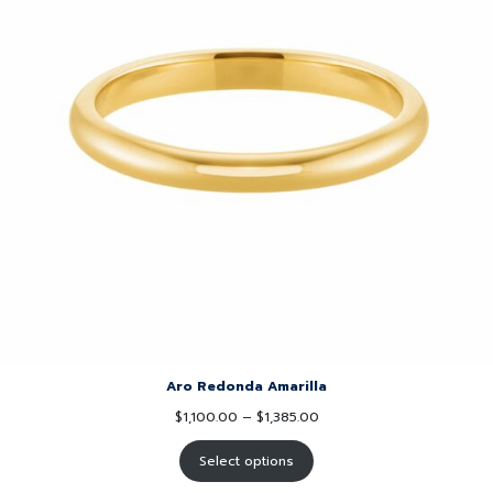
Aro Redonda Amarilla
$
1,100.00
–
$
1,385.00
Select options