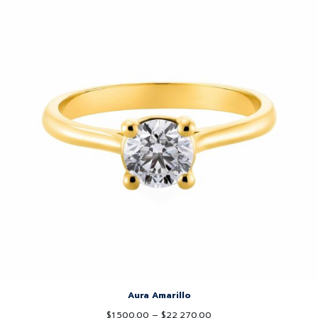
Aura Amarillo
$
1,500.00
–
$
22,270.00