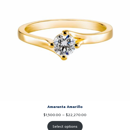
Amaranta Amarillo
$
1,500.00
–
$
22,270.00
Select options