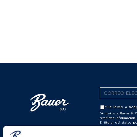
*He leído y ace
“Autorizo a Bauer & C
remitirme información 
El titular del datos 
por favor visite nuest