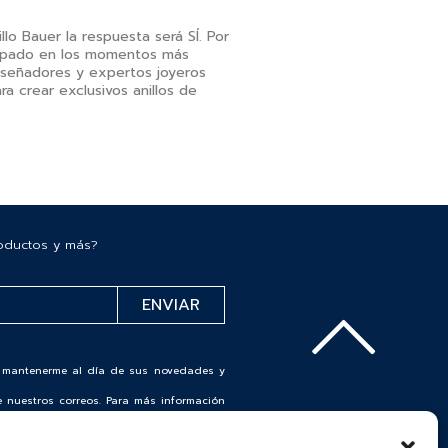
lo Bauer la respuesta será SÍ. Por
ipado en los momentos más
iseñadores y expertos joyeros
a crear exclusivos anillos de
roductos y más?
de mantenerme al día de sus novedades y
 nuestros correos. Para más información