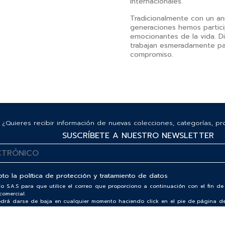
internacionales.
Tradicionalmente con un anil
generaciones hemos partic
emocionantes de la vida. D
trabajan esmeradamente par
compromiso.
¿Quieres recibir información de nuevas colecciones, categorías, p
SUSCRÍBETE A NUESTRO NEWSLETTER
pto la
política de protección y tratamiento de datos
o S.A.S para que utilice el correo que proporciono a continuación con el fin 
comercial.
podrá darse de baja en cualquier momento haciendo click en el pie de página de
ra Política de Protección y Tratamiento de Datos Personales