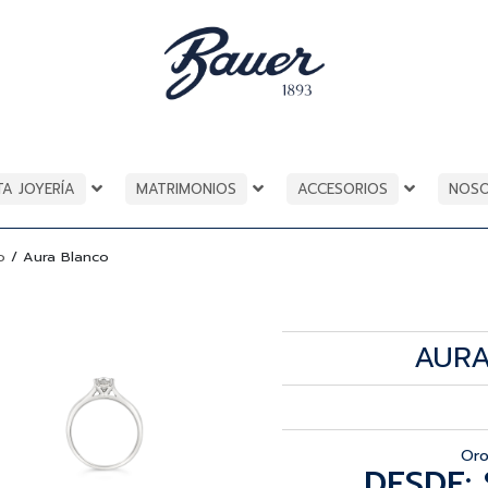
TA JOYERÍA
MATRIMONIOS
ACCESORIOS
NOS
o
/
Aura Blanco
AUR
Oro
DESDE: