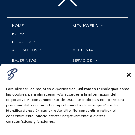
HOME
ALTA JOYERIA
ROLEX
RELOJERÍA
ACCESORIOS
MI CUENTA
BAUER NEWS
SERVICIOS
SIGUENOS EN
Para ofrecer las mejores experiencias, utilizamos tecnologías como
las cookies para almacenar y/o acceder a la información del
ECUADOR
dispositivo. El consentimiento de estas tecnologías nos permitirá
procesar datos como el comportamiento de navegación o las
BAUER & CO SAS. TODOS LOS DERECHOS
identificaciones únicas en este sitio. No consentir o retirar el
RESERVADOS.
consentimiento, puede afectar negativamente a ciertas
POLÍTICA DE ENVÍOS
|
POLÍTICA DE PRIVACIDAD
|
POLÍTICA DE
TRATAMIENTO DATOS PERSONALES BAUER
|
PREGUNTAS
características y funciones.
FRECUENTES SOBRE PAGOS ELECTRÓNICOS