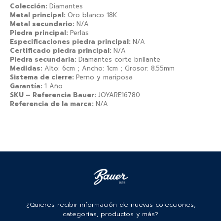
Colección:
Diamantes
Metal principal:
Oro blanco 18K
Metal secundario:
N/A
Piedra principal:
Perlas
Especificaciones piedra principal:
N/A
Certificado piedra principal:
N/A
Piedra secundaria:
Diamantes corte brillante
Medidas:
Alto: 6cm ; Ancho: 1cm ; Grosor: 8.55mm
Sistema de cierre:
Perno y mariposa
Garantía:
1 Año
SKU – Referencia Bauer:
JOYARE16780
Referencia de la marca:
N/A
¿Quieres recibir información de nuevas colecciones,
categorías, productos y más?