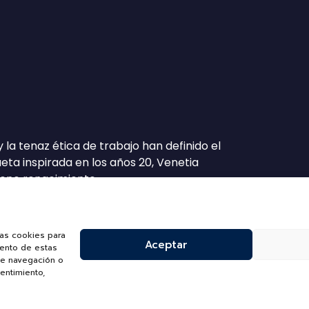
o y la tenaz ética de trabajo han definido el
eta inspirada en los años 20, Venetia
leno renacimiento.
las cookies para
Aceptar
iento de estas
de navegación o
sentimiento,