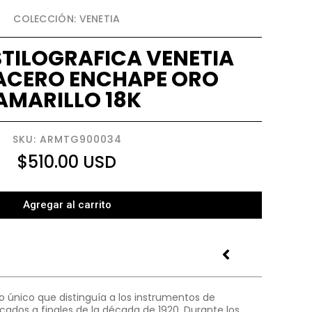
COLECCIÓN: VENETIA
TILOGRAFICA VENETIA
ACERO ENCHAPE ORO
AMARILLO 18K
SKU: ARMTG900034
$
510.00
USD
Agregar al carrito
 único que distinguía a los instrumentos de
cados a finales de la década de 1920. Durante los