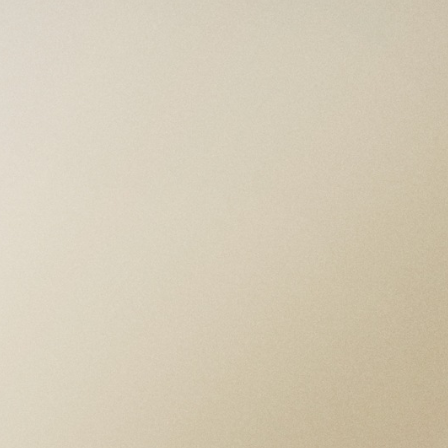
CAJA
Caja de 39 mm de acero inoxidable,
acabados pulidos y satinados Ancho entre
asas: 20 mm Grosor de la caja: 12.8 mm
BISEL
Bisel giratorio bidireccional 24 horas de acero
inoxidable y disco de aluminio anodizado negro y
burdeos mate
MOVIMIENTO
Calibre de Manufactura MT5450‑U
(Certificado por el COSC y METAS)
Movimiento mecánico de cuerda automática