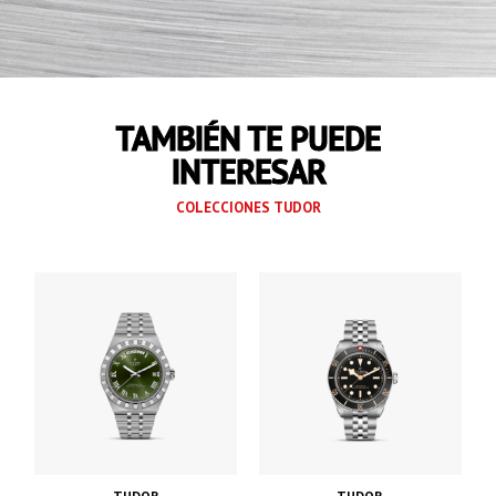
Brazalete de acero inoxidable de 3
eslabones con remaches con acabado
pulido y satinado, con el cierre de TUDOR
«T‑fit»
TAMBIÉN TE PUEDE
INTERESAR
COLECCIONES TUDOR
TUDOR
TUDOR