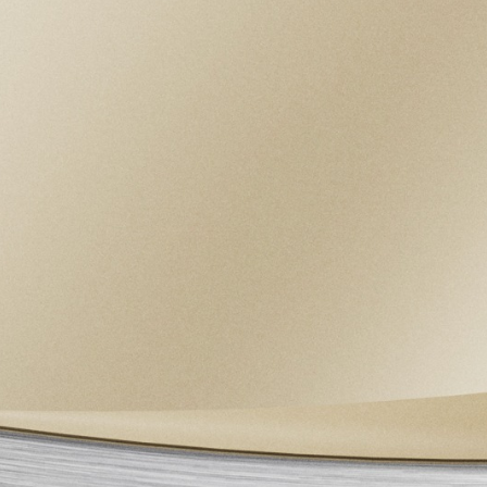
con rotor bidireccional Función GMT
integrada
ESFERA
Negra, abombada, con marcadores de hora
con apliques dorados
RESERVA DE MARCHA
Reserva de marcha de aprox. 65 horas
CRISTAL
Cristal de zafiro abombado
HERMETICIDAD
Hermético hasta 200 m
BRAZALETE