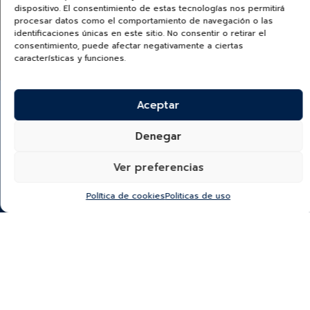
dispositivo. El consentimiento de estas tecnologías nos permitirá
procesar datos como el comportamiento de navegación o las
identificaciones únicas en este sitio. No consentir o retirar el
TUDORWATCH.COM
consentimiento, puede afectar negativamente a ciertas
características y funciones.
Aceptar
Denegar
¿Quieres recibir información de nuevas colecciones,
Ver preferencias
categorías, productos y más?
SUSCRÍBETE A NUESTRO NEWSLETTER
Política de cookies
Politicas de uso
*He leído y acepto la
política de protección y
tratamiento de datos
“Autorizo a Bauer & Co S.A.S para que utilice el correo que
proporciono a continuación con el fin de mantenerme al día de
sus novedades y remitirme información comercial.
El titular del datos podrá darse de baja en cualquier momento
haciendo click en el pie de página de nuestros correos. Para