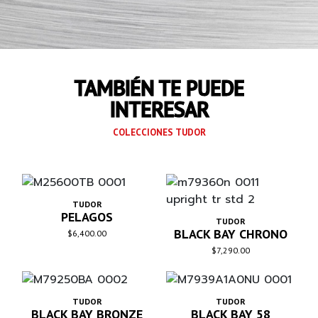
Brazalete integrado de 5 eslabones de
acero inoxidable, eslabones externos y
centrales satinados, y eslabones
intermedios pulidos, con cierre desplegable
TAMBIÉN TE PUEDE
TUDOR «T‑fit» y cierre de seguridad
INTERESAR
COLECCIONES TUDOR
TUDOR
PELAGOS
TUDOR
BLACK BAY CHRONO
$
6,400.00
$
7,290.00
TUDOR
TUDOR
BLACK BAY BRONZE
BLACK BAY 58