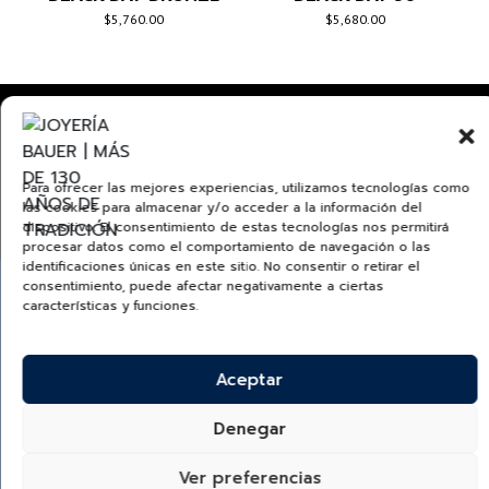
$
5,760.00
$
5,680.00
Para ofrecer las mejores experiencias, utilizamos tecnologías como
TUDORWATCH.COM
las cookies para almacenar y/o acceder a la información del
dispositivo. El consentimiento de estas tecnologías nos permitirá
procesar datos como el comportamiento de navegación o las
identificaciones únicas en este sitio. No consentir o retirar el
consentimiento, puede afectar negativamente a ciertas
características y funciones.
Aceptar
¿Quieres recibir información de nuevas colecciones,
categorías, productos y más?
Denegar
SUSCRÍBETE A NUESTRO NEWSLETTER
Ver preferencias