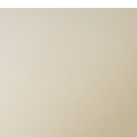
ESPECIFICACIONES
CAJA
Caja de 40 mm de acero inoxidable,
acabado pulido y satinado Ancho entre
asas: 9 mm Grosor de la caja: 11.4 mm
BISEL
Bisel de acero inoxidable
MOVIMIENTO
Calibre de Manufactura MT5633 (COSC),
ajustado a -2/+4 segundos Movimiento