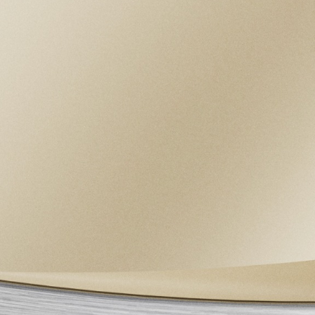
mecánico de cuerda automática con rotor
bidireccional
ESFERA
Esfera verde, números romanos Fecha a las
3 horas Día a las 12 horas
RESERVA DE MARCHA
Reserva de marcha de aprox. 70 horas
CRISTAL
Cristal de zafiro
HERMETICIDAD
Hermético hasta 100 m
BRAZALETE