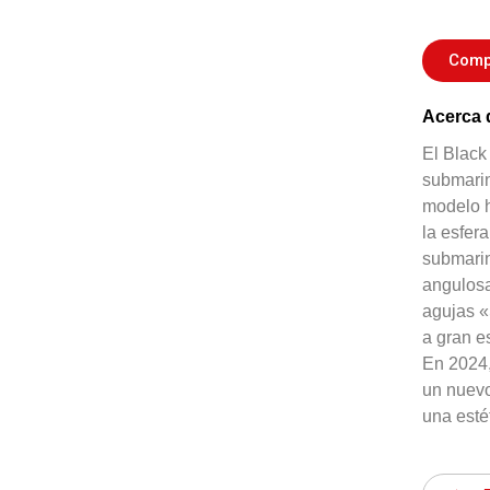
Comp
Acerca 
El Black
submarin
modelo h
la esfer
submari
angulosa
agujas «
a gran e
En 2024,
un nuev
una esté