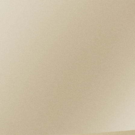
ESFERA
Opalina, decorada con elementos grabados,
abombada Marcadores de la hora y agujas
azules Fecha a las 3 horas
RESERVA DE MARCHA
Reserva de marcha de aprox. 38 horas
CRISTAL
Cristal de zafiro
HERMETICIDAD
Hermético hasta 100 m
BRAZALETE
Correa de cuero negra con cierre