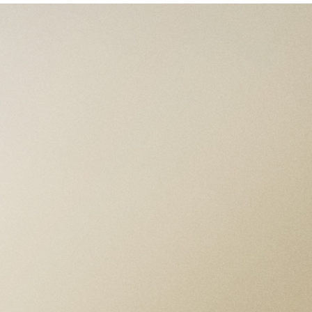
ESPECIFICACIONES
CAJA
Caja de acero de 39 mm, acabado pulido
Ancho entre asas: 21 mm Grosor de la caja:
9.2 mm
BISEL
Bisel liso de acero, acabado pulido
MOVIMIENTO
Movimiento mecánico de cuerda
automática, Calibre T601