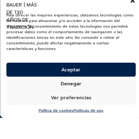
Para ofrecer las mejores experiencias, utilizamos tecnologías como
las cookies para almacenar y/o acceder a la información del
dispositivo. El consentimiento de estas tecnologías nos permitirá
procesar datos como el comportamiento de navegación o las
identificaciones únicas en este sitio. No consentir o retirar el
TUDORWATCH.COM
consentimiento, puede afectar negativamente a ciertas
características y funciones.
Aceptar
Denegar
¿Quieres recibir información de nuevas colecciones,
Ver preferencias
categorías, productos y más?
SUSCRÍBETE A NUESTRO NEWSLETTER
Política de cookies
Politicas de uso
*He leído y acepto la
política de protección y
tratamiento de datos