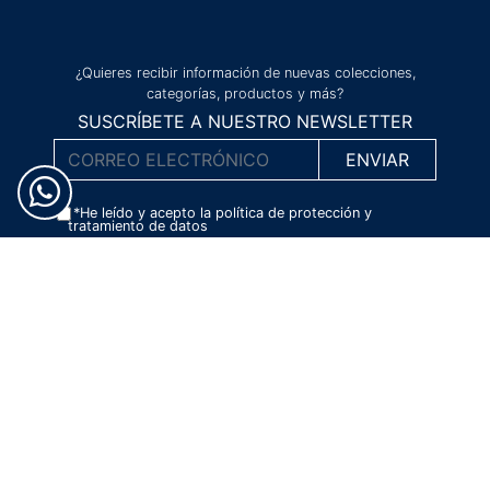
¿Quieres recibir información de nuevas colecciones,
categorías, productos y más?
SUSCRÍBETE A NUESTRO NEWSLETTER
*He leído y acepto la
política de protección y
tratamiento de datos
“Autorizo a Bauer & Co S.A.S para que utilice el correo que proporciono
a continuación con el fin de mantenerme al día de sus novedades y
remitirme información comercial.
El titular del datos podrá darse de baja en cualquier momento haciendo
click en el pie de página de nuestros correos. Para más información por
favor visite nuestra Política de Protección y Tratamiento de Datos
Personales