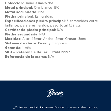
Colección:
Bauer esmeraldas
Metal principal:
Oro blanco 18K
Metal secundario:
N/A
Piedra principal:
Esmeraldas
Especificaciones piedra principal:
6 esmeraldas corte
brillante, pera y esmeralda, peso total 1.39 cts
Certificado piedra principal:
N/A
Piedra secundaria:
N/A
Medidas:
Alto: 47mm; Ancho: 5mm; Grosor: 3mm
Sistema de cierre:
Perno y mariposa
Garantía:
1 Año
SKU – Referencia Bauer:
JOYARE19597
Referencia de la marca:
N/A
¿Quieres recibir información de nuevas colecciones,