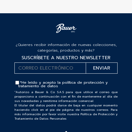
¿Quieres recibir información de nuevas colecciones,
categorías, productos y más?
SUSCRÍBETE A NUESTRO NEWSLETTER
*He leído y acepto la
política de protección y
tratamiento de datos
“Autorizo a Bauer & Co S.A.S para que utilice el correo que
proporciono a continuación con el fin de mantenerme al día de
sus novedades y remitirme información comercial.
El titular del datos podrá darse de baja en cualquier momento
haciendo click en el pie de página de nuestros correos. Para
más información por favor visite nuestra Política de Protección y
Tratamiento de Datos Personales