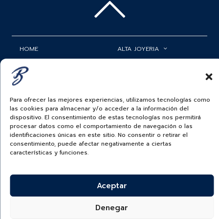
HOME
ALTA JOYERIA
ROLEX
RELOJERÍA
ACCESORIOS
MI CUENTA
Para ofrecer las mejores experiencias, utilizamos tecnologías como
BAUER NEWS
SERVICIOS
las cookies para almacenar y/o acceder a la información del
dispositivo. El consentimiento de estas tecnologías nos permitirá
procesar datos como el comportamiento de navegación o las
SIGUENOS EN
identificaciones únicas en este sitio. No consentir o retirar el
consentimiento, puede afectar negativamente a ciertas
características y funciones.
ECUADOR
BAUER & CO SAS. TODOS LOS DERECHOS
Aceptar
RESERVADOS.
POLÍTICA DE ENVÍOS
|
POLÍTICA DE PRIVACIDAD
|
POLÍTICA DE
TRATAMIENTO DATOS PERSONALES BAUER
|
PREGUNTAS
Denegar
FRECUENTES SOBRE PAGOS ELECTRÓNICOS