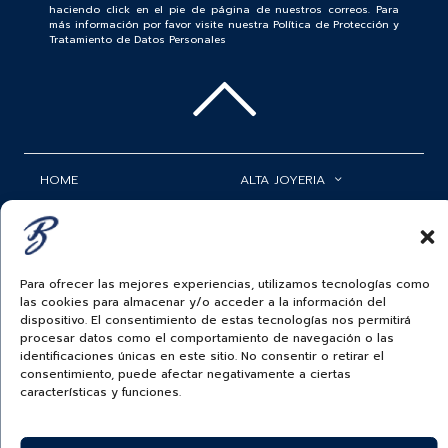
haciendo click en el pie de página de nuestros correos. Para
más información por favor visite nuestra Política de Protección y
Tratamiento de Datos Personales
HOME
ALTA JOYERIA
ROLEX
RELOJERÍA
ACCESORIOS
MI CUENTA
Para ofrecer las mejores experiencias, utilizamos tecnologías como
BAUER NEWS
SERVICIOS
las cookies para almacenar y/o acceder a la información del
dispositivo. El consentimiento de estas tecnologías nos permitirá
procesar datos como el comportamiento de navegación o las
SIGUENOS EN
identificaciones únicas en este sitio. No consentir o retirar el
consentimiento, puede afectar negativamente a ciertas
características y funciones.
ECUADOR