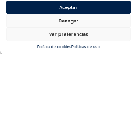
Diamantes
-
Oro blanco 18k
Diamantes
-
Oro blanco 18k
Aceptar
$
5,570.00
$
2,270.00
Denegar
Ver preferencias
Mostrando
30
de
Política de cookies
Politicas de uso
MOSTRAR MÁS
VOLVER ARRIBA
EXPERIENCIA BAUER
ENVÍO GRATUITO
ATENCIÓN
PERSONALIZADA