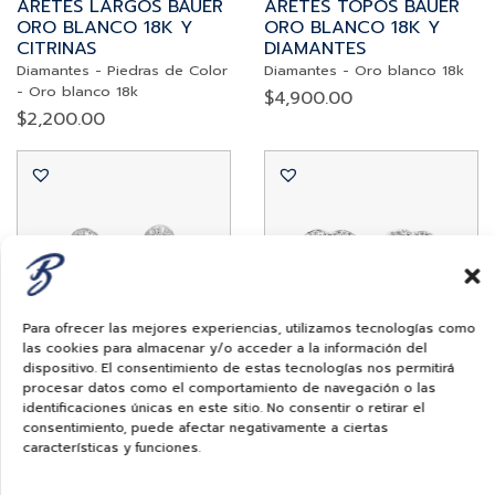
ARETES LARGOS BAUER
ARETES TOPOS BAUER
ORO BLANCO 18K Y
ORO BLANCO 18K Y
CITRINAS
DIAMANTES
Diamantes
-
Piedras de Color
Diamantes
-
Oro blanco 18k
-
Oro blanco 18k
$
4,900.00
$
2,200.00
Para ofrecer las mejores experiencias, utilizamos tecnologías como
las cookies para almacenar y/o acceder a la información del
dispositivo. El consentimiento de estas tecnologías nos permitirá
procesar datos como el comportamiento de navegación o las
Bauer
Bauer
identificaciones únicas en este sitio. No consentir o retirar el
consentimiento, puede afectar negativamente a ciertas
ARETES BAUER ORO
ARETES TOPOS BAUER
características y funciones.
BLANCO 18K Y
ORO BLANCO 18K Y
DIAMANTES
DIAMANTES