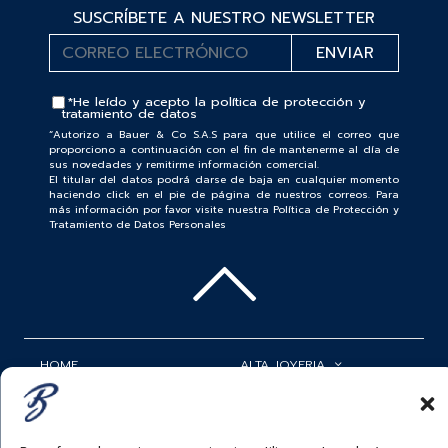
SUSCRÍBETE A NUESTRO NEWSLETTER
*He leído y acepto la
política de protección y
tratamiento de datos
“Autorizo a Bauer & Co S.A.S para que utilice el correo que
proporciono a continuación con el fin de mantenerme al día de
sus novedades y remitirme información comercial.
El titular del datos podrá darse de baja en cualquier momento
haciendo click en el pie de página de nuestros correos. Para
más información por favor visite nuestra Política de Protección y
Tratamiento de Datos Personales
HOME
ALTA JOYERIA
ROLEX
RELOJERÍA
ACCESORIOS
MI CUENTA