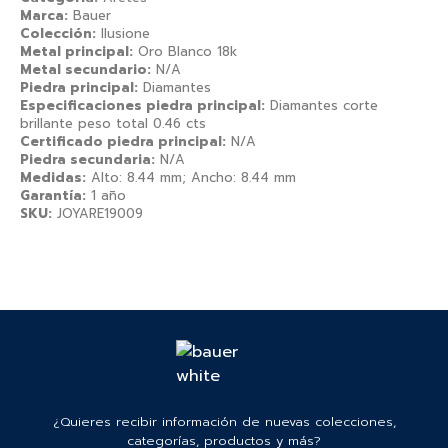
Marca:
Bauer
Colección:
Ilusione
Metal principal:
Oro Blanco 18k
Metal secundario:
N/A
Piedra principal:
Diamantes
Especificaciones piedra principal:
Diamantes corte
brillante peso total 0.46 cts
Certificado piedra principal:
N/A
Piedra secundaria:
N/A
Medidas:
Alto: 8.44 mm; Ancho: 8.44 mm
Garantía:
1 año
SKU:
JOYARE19009
¿Quieres recibir información de nuevas colecciones,
categorías, productos y más?