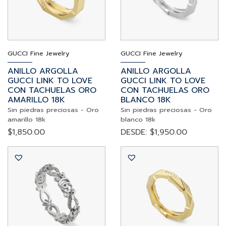
GUCCI Fine Jewelry
GUCCI Fine Jewelry
ANILLO ARGOLLA
ANILLO ARGOLLA
GUCCI LINK TO LOVE
GUCCI LINK TO LOVE
CON TACHUELAS ORO
CON TACHUELAS ORO
AMARILLO 18K
BLANCO 18K
Sin piedras preciosas
-
Oro
Sin piedras preciosas
-
Oro
amarillo 18k
blanco 18k
$
1,850.00
DESDE:
$
1,950.00