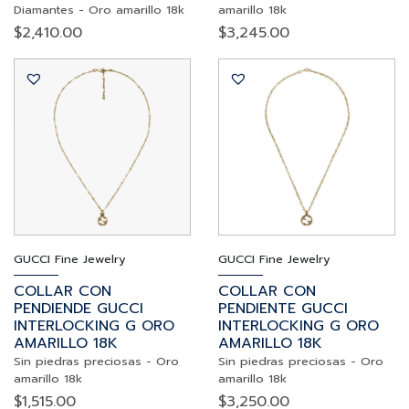
Diamantes
-
Oro amarillo 18k
amarillo 18k
$
2,410.00
$
3,245.00
GUCCI Fine Jewelry
GUCCI Fine Jewelry
COLLAR CON
COLLAR CON
PENDIENDE GUCCI
PENDIENTE GUCCI
INTERLOCKING G ORO
INTERLOCKING G ORO
AMARILLO 18K
AMARILLO 18K
Sin piedras preciosas
-
Oro
Sin piedras preciosas
-
Oro
amarillo 18k
amarillo 18k
$
1,515.00
$
3,250.00