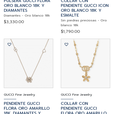
PULSERA GUCCI FLORA
COLLAR CON
ORO BLANCO 18K Y
PENDIENTE GUCCI ICON
DIAMANTES
ORO BLANCO 18K Y
ESMALTE
Diamantes
-
Oro blanco 18k
Sin piedras preciosas
-
Oro
$
3,330.00
blanco 18k
$
1,790.00
GUCCI Fine Jewelry
GUCCI Fine Jewelry
PENDIENTE GUCCI
COLLAR CON
FLORA ORO AMARILLO
PENDIENTE GUCCI
18K, DIAMANTES Y
FLORA ORO AMARILLO