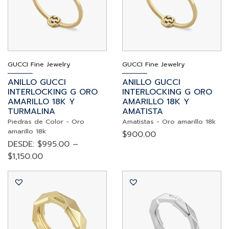
GUCCI Fine Jewelry
GUCCI Fine Jewelry
ANILLO GUCCI
ANILLO GUCCI
INTERLOCKING G ORO
INTERLOCKING G ORO
AMARILLO 18K Y
AMARILLO 18K Y
TURMALINA
AMATISTA
Piedras de Color
-
Oro
Amatistas
-
Oro amarillo 18k
amarillo 18k
$
900.00
DESDE:
$
995.00
–
$
1,150.00