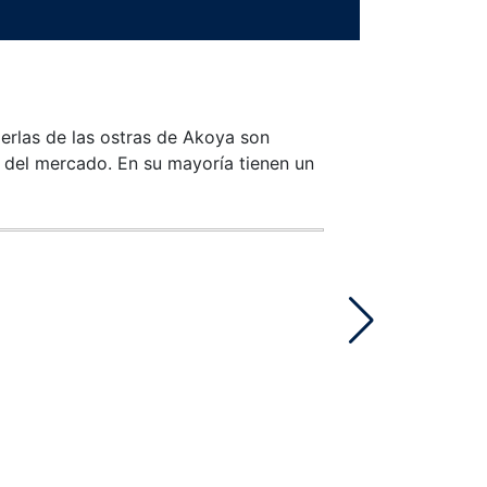
perlas de las ostras de Akoya son
 del mercado. En su mayoría tienen un
Añadir a lista de d
Mikimoto
PULSERA MIKIMOTO
Diamantes
-
Perlas
-
Oro
$
2,290.00