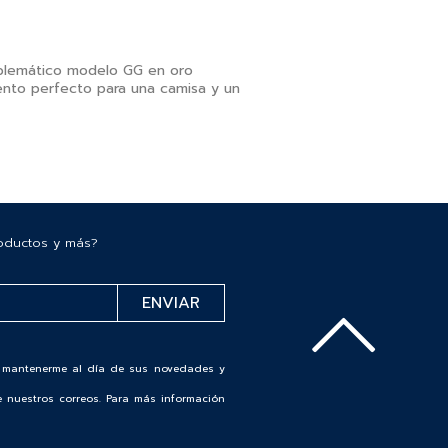
blemático modelo GG en oro
ento perfecto para una camisa y un
roductos y más?
de mantenerme al día de sus novedades y
 nuestros correos. Para más información