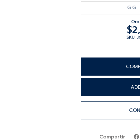
GG 
Oro 
$
2
SKU: 
COMP
AD
CON
Compartir