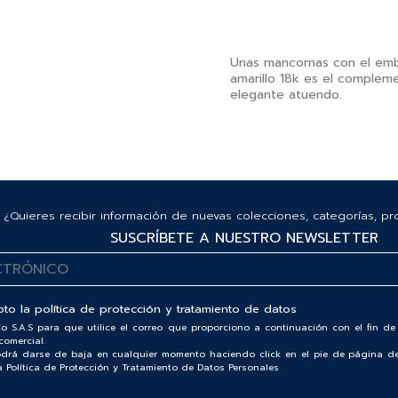
Unas mancornas con el em
amarillo 18k es el complem
elegante atuendo.
¿Quieres recibir información de nuevas colecciones, categorías, p
SUSCRÍBETE A NUESTRO NEWSLETTER
pto la
política de protección y tratamiento de datos
o S.A.S para que utilice el correo que proporciono a continuación con el fin 
comercial.
podrá darse de baja en cualquier momento haciendo click en el pie de página de
ra Política de Protección y Tratamiento de Datos Personales