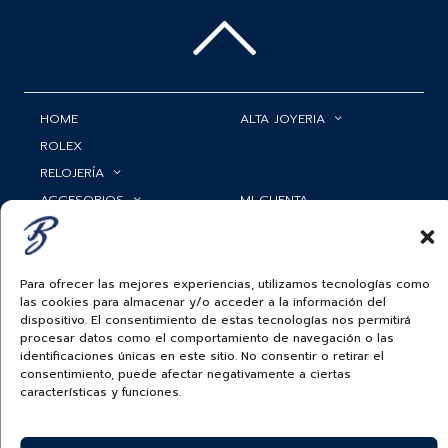
HOME
ALTA JOYERIA
ROLEX
RELOJERÍA
ACCESORIOS
MI CUENTA
BAUER NEWS
SERVICIOS
SIGUENOS EN
Para ofrecer las mejores experiencias, utilizamos tecnologías como
las cookies para almacenar y/o acceder a la información del
dispositivo. El consentimiento de estas tecnologías nos permitirá
procesar datos como el comportamiento de navegación o las
identificaciones únicas en este sitio. No consentir o retirar el
ECUADOR
consentimiento, puede afectar negativamente a ciertas
características y funciones.
BAUER & CO SAS. TODOS LOS DERECHOS
RESERVADOS.
POLÍTICA DE ENVÍOS
|
POLÍTICA DE PRIVACIDAD
|
POLÍTICA DE
TRATAMIENTO DATOS PERSONALES BAUER
|
PREGUNTAS
FRECUENTES SOBRE PAGOS ELECTRÓNICOS