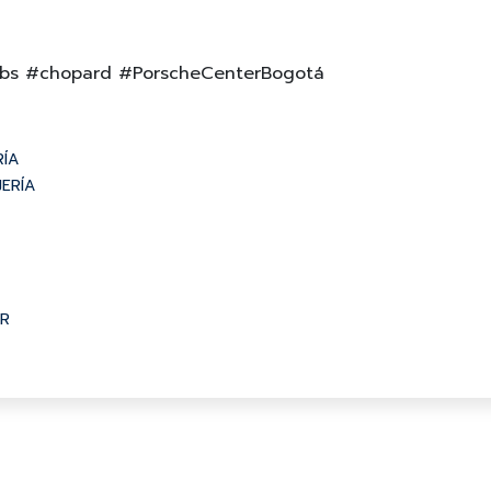
 #ubs #chopard #PorscheCenterBogotá
RÍA
JERÍA
ER