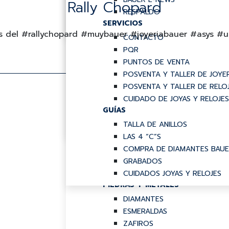
Rally Chopard
TUDOR
GUCCI
SWISS KUBIK
RESPALDO
SERVICIOS
MARCO BICEGO
ASSOULINE
tos del #rallychopard #muybauer #joyeriabauer #asys
MIKIMOTO
MONTEGRAPPA
CONTACTO
CATEGORÍAS
POMELLATO
PQR
CATEGORÍAS
ESTUCHES
PUNTOS DE VENTA
ANILLOS
MANCORNAS
POSVENTA Y TALLER DE JOYE
ARETES
HOGAR
POSVENTA Y TALLER DE RELO
GENERO
COLLARES
CUIDADO DE JOYAS Y RELOJES
GUÍAS
DIJES
CABALLERO
PULSERAS
DAMA
TALLA DE ANILLOS
ESTILOS
LAS 4 “C”S
PRIMAVERA
COMPRA DE DIAMANTES BAU
NOCHE
GRABADOS
RAINBOW
CUIDADOS JOYAS Y RELOJES
PIEDRAS Y METALES
DIAMANTES
ESMERALDAS
ZAFIROS