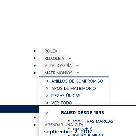
ROLEX
RELOJERÍA
ALTA JOYERÍA
MATRIMONIOS
ANILLOS DE COMPROMISO
AROS DE MATRIMONIO
PIEZAS ÚNICAS
VER TODO
ACCESORIOS
NUESTRAS MARCAS
NUESTRAS MARCAS
NUESTRAS MARCAS
BAUER DESDE 1893
NOSOTROS
ROLEX
BAUER
BAUER
NUESTRAS MARCAS
AGENDAR UNA CITA
GUCCI TIMEPIECES
BAUER ESMERALDAS
GUCCI
HISTORIA
septiembre 2, 2017
FRANCK MULLER
ASHOKA
SCATOLA DEL TEMPO
BAUER E-NEWS