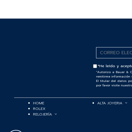
*He leído y acept
“Autorizo a Bauer & C
remitirme información 
El titular del datos 
por favor visite nuest
HOME
ALTA JOYERIA
ROLEX
RELOJERÍA