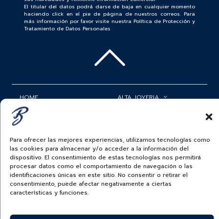
El titular del datos podrá darse de baja en cualquier momento
haciendo click en el pie de página de nuestros correos. Para
más información por favor visite nuestra Política de Protección y
Tratamiento de Datos Personales
HOME
ALTA JOYERIA
ROLEX
RELOJERÍA
ACCESORIOS
MI CUENTA
Para ofrecer las mejores experiencias, utilizamos tecnologías como
las cookies para almacenar y/o acceder a la información del
BAUER NEWS
SERVICIOS
dispositivo. El consentimiento de estas tecnologías nos permitirá
procesar datos como el comportamiento de navegación o las
SIGUENOS EN
identificaciones únicas en este sitio. No consentir o retirar el
consentimiento, puede afectar negativamente a ciertas
características y funciones.
ECUADOR