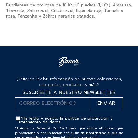
Pendientes de oro rosa de 18 Kt, 10 piedras (1,1 Ct): Amatista,
Tsavorita, Zafiro azul, Circón azul, Espinela roja, Turmalina
rosa, Tanzanita y Zafiros naranjas tratados.
¿Quieres recibir información de nuevas colecciones,
categorías, productos y más?
SUSCRÍBETE A NUESTRO NEWSLETTER
*He leído y acepto la
política de protección y
tratamiento de datos
“Autorizo a Bauer & Co S.A.S para que utilice el correo que
proporciono a continuación con el fin de mantenerme al día de
sus novedades y remitirme información comercial.