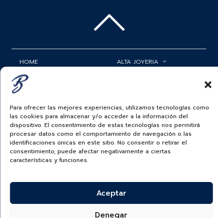
HOME
ALTA JOYERIA
ROLEX
RELOJERÍA
ACCESORIOS
MI CUENTA
Para ofrecer las mejores experiencias, utilizamos tecnologías como
las cookies para almacenar y/o acceder a la información del
BAUER NEWS
SERVICIOS
dispositivo. El consentimiento de estas tecnologías nos permitirá
procesar datos como el comportamiento de navegación o las
SIGUENOS EN
identificaciones únicas en este sitio. No consentir o retirar el
consentimiento, puede afectar negativamente a ciertas
características y funciones.
ECUADOR
Aceptar
BAUER & CO SAS. TODOS LOS DERECHOS
RESERVADOS.
POLÍTICA DE ENVÍOS
|
POLÍTICA DE PRIVACIDAD
|
POLÍTICA DE
Denegar
TRATAMIENTO DATOS PERSONALES BAUER
|
PREGUNTAS