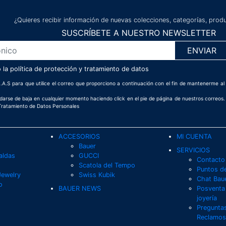
¿Quieres recibir información de nuevas colecciones, categorías, pro
SUSCRÍBETE A NUESTRO NEWSLETTER
o la
política de protección y tratamiento de datos
.A.S para que utilice el correo que proporciono a continuación con el fin de mantenerme al
á darse de baja en cualquier momento haciendo click en el pie de página de nuestros correos
 Tratamiento de Datos Personales
ACCESORIOS
MI CUENTA
Bauer
SERVICIOS
aldas
GUCCI
Contacto
Scatola del Tempo
Puntos d
Jewelry
Swiss Kubik
Chat Bau
o
BAUER NEWS
Posventa 
joyería
Preguntas
Reclamos