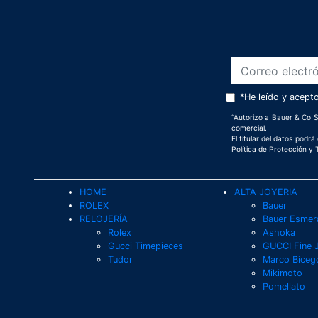
*He leído y acept
“Autorizo a Bauer & Co S
comercial.
El titular del datos podr
Política de Protección y
HOME
ALTA JOYERIA
ROLEX
Bauer
RELOJERÍA
Bauer Esmer
Rolex
Ashoka
Gucci Timepieces
GUCCI Fine 
Tudor
Marco Biceg
Mikimoto
Pomellato