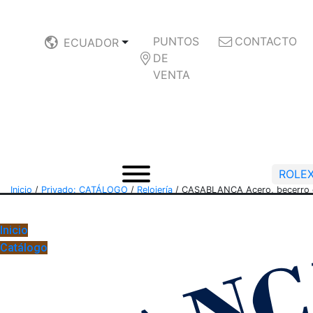
PUNTOS
CONTACTO
ECUADOR
DE
VENTA
ROLE
Inicio
/
Privado: CATÁLOGO
/
Relojería
/
CASABLANCA Acero, becerro 
Inicio
Catálogo