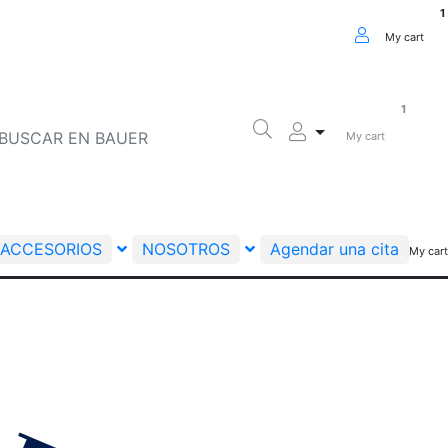
1
My cart
1
My cart
ACCESORIOS
NOSOTROS
Agendar una cita
My cart