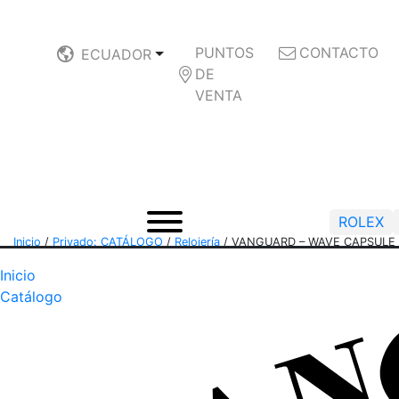
PUNTOS
CONTACTO
ECUADOR
DE
VENTA
ROLEX
Inicio
/
Privado: CATÁLOGO
/
Relojería
/
VANGUARD – WAVE CAPSULE Fib
Inicio
Catálogo