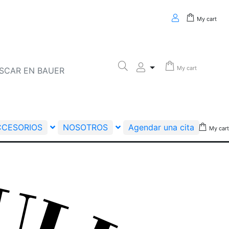
My cart
My cart
CCESORIOS
NOSOTROS
Agendar una cita
My cart