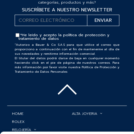
categorías, productos y más?
SUSCRÍBETE A NUESTRO NEWSLETTER
*He leído y acepto la
política de protección y
tratamiento de datos
“Autorizo a Bauer & Co S.A.S para que utilice el correo que
proporciono a continuación con el fin de mantenerme al día de
sus novedades y remitirme información comercial.
El titular del datos podrá darse de baja en cualquier momento
haciendo click en el pie de página de nuestros correos. Para
más información por favor visite nuestra Política de Protección y
Tratamiento de Datos Personales
HOME
ALTA JOYERIA
ROLEX
RELOJERÍA