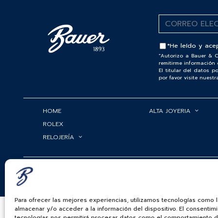
*He leído y ace
“Autorizo a Bauer & C
remitirme información 
El titular del datos 
por favor visite nuest
HOME
ALTA JOYERIA
ROLEX
RELOJERÍA
BAUER & CO SAS. TODOS LOS DERECHOS RESERVADOS.
POLÍTICA DE ENVÍOS
|
POLÍTICA DE PRIVACIDAD
|
POLÍTICA DE 
PAGOS ELECTRÓNICOS
Para ofrecer las mejores experiencias, utilizamos tecnologías como 
almacenar y/o acceder a la información del dispositivo. El consentim
tecnologías nos permitirá procesar datos como el comportamiento 