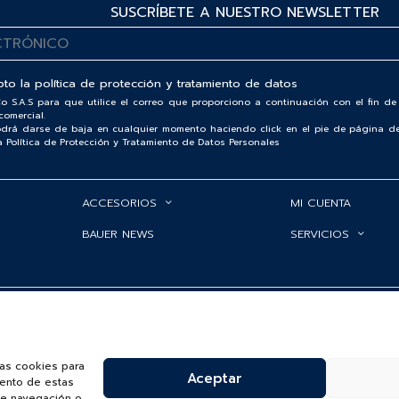
SUSCRÍBETE A NUESTRO NEWSLETTER
pto la
política de protección y tratamiento de datos
o S.A.S para que utilice el correo que proporciono a continuación con el fin 
comercial.
podrá darse de baja en cualquier momento haciendo click en el pie de página de
ra Política de Protección y Tratamiento de Datos Personales
ACCESORIOS
MI CUENTA
BAUER NEWS
SERVICIOS
TRATAMIENTO DATOS PERSONALES BAUER
|
PREGUNTAS FRECUENTES SOBRE
las cookies para
Aceptar
iento de estas
de navegación o