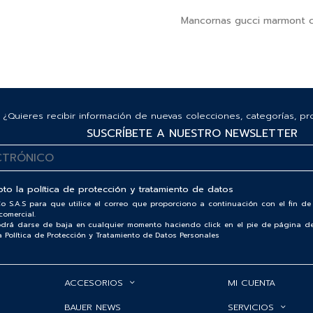
Mancornas gucci marmont c
¿Quieres recibir información de nuevas colecciones, categorías, p
SUSCRÍBETE A NUESTRO NEWSLETTER
pto la
política de protección y tratamiento de datos
o S.A.S para que utilice el correo que proporciono a continuación con el fin 
comercial.
podrá darse de baja en cualquier momento haciendo click en el pie de página de
ra Política de Protección y Tratamiento de Datos Personales
ACCESORIOS
MI CUENTA
BAUER NEWS
SERVICIOS