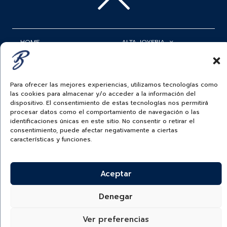
HOME
ALTA JOYERIA
ROLEX
RELOJERÍA
ACCESORIOS
MI CUENTA
Para ofrecer las mejores experiencias, utilizamos tecnologías como
las cookies para almacenar y/o acceder a la información del
BAUER NEWS
SERVICIOS
dispositivo. El consentimiento de estas tecnologías nos permitirá
procesar datos como el comportamiento de navegación o las
identificaciones únicas en este sitio. No consentir o retirar el
SIGUENOS EN
consentimiento, puede afectar negativamente a ciertas
características y funciones.
ECUADOR
Aceptar
BAUER & CO SAS. TODOS LOS DERECHOS
RESERVADOS.
Denegar
POLÍTICA DE ENVÍOS
|
POLÍTICA DE PRIVACIDAD
|
POLÍTICA DE
TRATAMIENTO DATOS PERSONALES BAUER
|
PREGUNTAS
FRECUENTES SOBRE PAGOS ELECTRÓNICOS
Ver preferencias