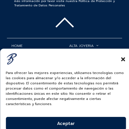
más información por favor visite nuestra Política de Protección y
Tratamiento de Datos Personales
HOME
ALTA JOYERIA
ROLEX
RELOJERÍA
ACCESORIOS
MI CUENTA
Para ofrecer las mejores experiencias, utilizamos tecnologías como
las cookies para almacenar y/o acceder a la información del
BAUER NEWS
SERVICIOS
dispositivo. El consentimiento de estas tecnologías nos permitirá
procesar datos como el comportamiento de navegación o las
SIGUENOS EN
identificaciones únicas en este sitio. No consentir o retirar el
consentimiento, puede afectar negativamente a ciertas
características y funciones.
ECUADOR
Aceptar
BAUER & CO SAS. TODOS LOS DERECHOS
RESERVADOS.