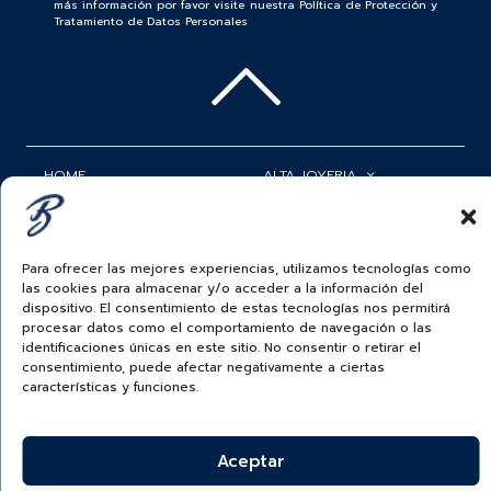
más información por favor visite nuestra Política de Protección y
Tratamiento de Datos Personales
HOME
ALTA JOYERIA
ROLEX
RELOJERÍA
ACCESORIOS
MI CUENTA
Para ofrecer las mejores experiencias, utilizamos tecnologías como
las cookies para almacenar y/o acceder a la información del
BAUER NEWS
SERVICIOS
dispositivo. El consentimiento de estas tecnologías nos permitirá
procesar datos como el comportamiento de navegación o las
identificaciones únicas en este sitio. No consentir o retirar el
SIGUENOS EN
consentimiento, puede afectar negativamente a ciertas
características y funciones.
ECUADOR
Aceptar
BAUER & CO SAS. TODOS LOS DERECHOS
RESERVADOS.