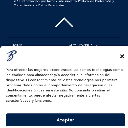
más información por favor visite nuestra Política de Protección y
Tratamiento de Datos Personales
HOME
ALTA JOYERIA
ROLEX
RELOJERÍA
ACCESORIOS
MI CUENTA
Para ofrecer las mejores experiencias, utilizamos tecnologías como
las cookies para almacenar y/o acceder a la información del
BAUER NEWS
SERVICIOS
dispositivo. El consentimiento de estas tecnologías nos permitirá
procesar datos como el comportamiento de navegación o las
identificaciones únicas en este sitio. No consentir o retirar el
SIGUENOS EN
consentimiento, puede afectar negativamente a ciertas
características y funciones.
ECUADOR
Aceptar
BAUER & CO SAS. TODOS LOS DERECHOS
RESERVADOS.