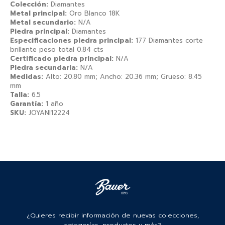
Colección:
Diamantes
Metal principal:
Oro Blanco 18K
Metal secundario:
N/A
Piedra principal:
Diamantes
Especificaciones piedra principal:
177 Diamantes corte
brillante peso total 0.84 cts
Certificado piedra principal:
N/A
Piedra secundaria:
N/A
Medidas:
Alto: 20.80 mm; Ancho: 20.36 mm; Grueso: 8.45
mm
Talla:
6.5
Garantía:
1 año
SKU:
JOYANI12224
¿Quieres recibir información de nuevas colecciones,
categorías, productos y más?