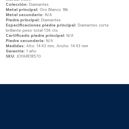
Colección:
Diamantes
Metal principal:
Oro Blanco 18k
Metal secundario:
N/A
Piedra principal:
Diamantes
Especificaciones piedra principal:
Diamantes corte
brillante peso total 1.56 cts
Certificado piedra principal:
N/A
Piedra secundaria:
N/A
Medidas:
Alto: 14.43 mm; Ancho: 14.43 mm
Garantía:
1 año
SKU:
JOYARE18570