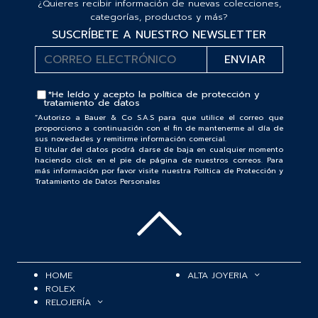
¿Quieres recibir información de nuevas colecciones,
categorías, productos y más?
SUSCRÍBETE A NUESTRO NEWSLETTER
*He leído y acepto la
política de protección y
tratamiento de datos
“Autorizo a Bauer & Co S.A.S para que utilice el correo que
proporciono a continuación con el fin de mantenerme al día de
sus novedades y remitirme información comercial.
El titular del datos podrá darse de baja en cualquier momento
haciendo click en el pie de página de nuestros correos. Para
más información por favor visite nuestra Política de Protección y
Tratamiento de Datos Personales
HOME
ALTA JOYERIA
ROLEX
RELOJERÍA