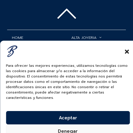
HOME
ALTA JOYERIA
ROLEX
RELOJERÍA
ACCESORIOS
MI CUENTA
Para ofrecer las mejores experiencias, utilizamos tecnologías como
las cookies para almacenar y/o acceder a la información del
BAUER NEWS
SERVICIOS
dispositivo. El consentimiento de estas tecnologías nos permitirá
procesar datos como el comportamiento de navegación o las
SIGUENOS EN
identificaciones únicas en este sitio. No consentir o retirar el
consentimiento, puede afectar negativamente a ciertas
características y funciones.
ECUADOR
Aceptar
BAUER & CO SAS. TODOS LOS DERECHOS
RESERVADOS.
POLÍTICA DE ENVÍOS
|
POLÍTICA DE PRIVACIDAD
|
POLÍTICA DE
Denegar
TRATAMIENTO DATOS PERSONALES BAUER
|
PREGUNTAS