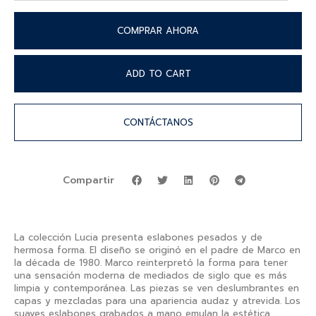
COMPRAR AHORA
ADD TO CART
CONTÁCTANOS
Compartir
La colección Lucia presenta eslabones pesados y de
hermosa forma. El diseño se originó en el padre de Marco en
la década de 1980. Marco reinterpretó la forma para tener
una sensación moderna de mediados de siglo que es más
limpia y contemporánea. Las piezas se ven deslumbrantes en
capas y mezcladas para una apariencia audaz y atrevida. Los
suaves eslabones grabados a mano emulan la estética