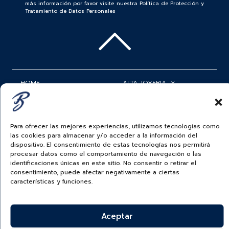
más información por favor visite nuestra Política de Protección y
Tratamiento de Datos Personales
HOME
ALTA JOYERIA
ROLEX
RELOJERÍA
ACCESORIOS
MI CUENTA
Para ofrecer las mejores experiencias, utilizamos tecnologías como
las cookies para almacenar y/o acceder a la información del
BAUER NEWS
SERVICIOS
dispositivo. El consentimiento de estas tecnologías nos permitirá
procesar datos como el comportamiento de navegación o las
identificaciones únicas en este sitio. No consentir o retirar el
SIGUENOS EN
consentimiento, puede afectar negativamente a ciertas
características y funciones.
ECUADOR
Aceptar
BAUER & CO SAS. TODOS LOS DERECHOS