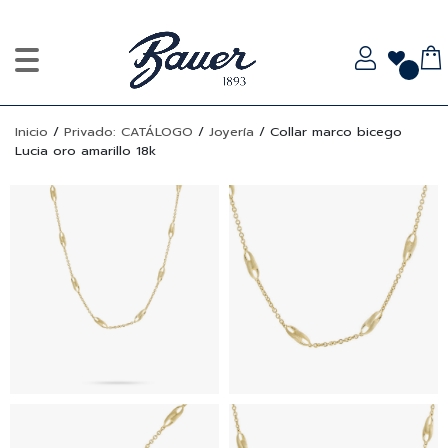
Inicio
/
Privado: CATÁLOGO
/
Joyería
/
Collar marco bicego
Lucia oro amarillo 18k