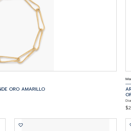
Ma
NDE ORO AMARILLO
A
O
Di
$
2