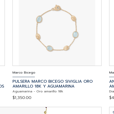
Marco Bicego
Ma
PULSERA MARCO BICEGO SIVIGLIA ORO
A
OS
AMARILLO 18K Y AGUAMARINA
A
Aguamarina
-
Oro amarillo 18k
Di
$
1,350.00
$
4