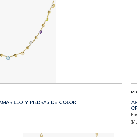
Ma
MARILLO Y PIEDRAS DE COLOR
A
OR
Pi
$
1