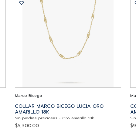
Marco Bicego
Ma
COLLAR MARCO BICEGO LUCIA ORO
C
AMARILLO 18K
AM
Sin piedras preciosas
-
Oro amarillo 18k
Si
$
5,300.00
$
9